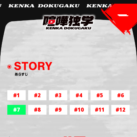
#1
#2
#3
#4
#5
#6
#7
#8
#9
#10
#11
#12